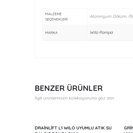
MALZEME
Alüminyum Döküm, Pla
SEÇENEKLERI
Wilo Pompa
MARKA
BENZER ÜRÜNLER
İlgili ürünlerimizin koleksiyonuna göz atın.
SEÇENEKLER
S
DRAINLIFT L1 WILO UYUMLU ATIK SU
GRI