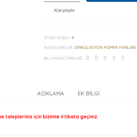
Fanı
Karşılaştır
(WILO
uyumlu)
adet
STOK KODU:
4
KATEGORILER:
SIRKÜLASYON POMPA FANLARI
BU ÜRÜNÜ PAYLAŞ
AÇIKLAMA
EK BILGI
 talepleriniz için bizimle irtibata geçiniz.