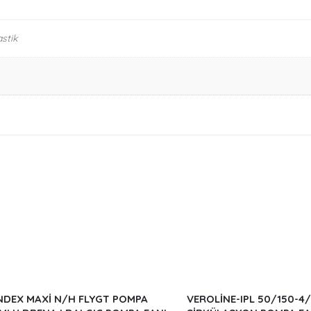
stik
EÇENEKLER
SEÇENEKLER
NDEX MAXI N/H FLYGT POMPA
VEROLINE-IPL 50/150-4