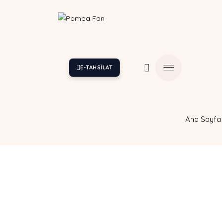
E-TAHSİLAT
Ana Sayfa