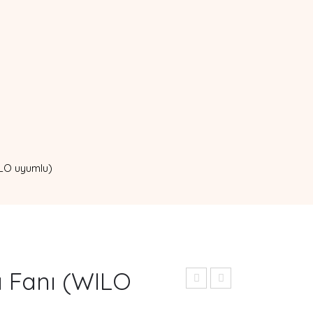
LO uyumlu)
 Fanı (WILO
erol
erol