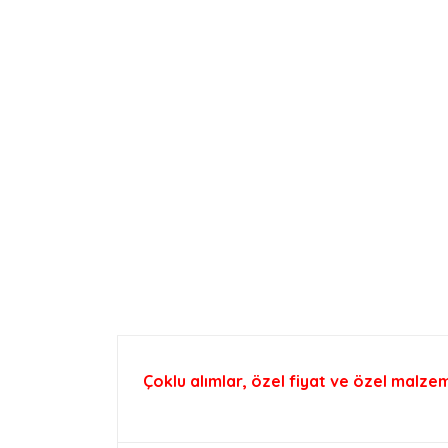
Çoklu alımlar, özel fiyat ve özel malzeme