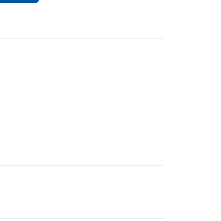
a
Fanı
Fanı