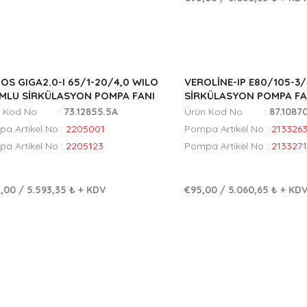
EÇENEKLER
SEÇENEKLER
OS GIGA2.0-I 65/1-20/4,0 WILO
VEROLINE-IP E80/105-3
MLU SIRKÜLASYON POMPA FANI
SIRKÜLASYON POMPA FA
n Kod No :
73.12855.5A
Ürün Kod No :
87.1087
a Artikel No :
2205001
Pompa Artikel No :
213326
a Artikel No :
2205123
Pompa Artikel No :
2133271
,00
/
5.593,35 ₺
+ KDV
€95,00
/
5.060,65 ₺
+ KD