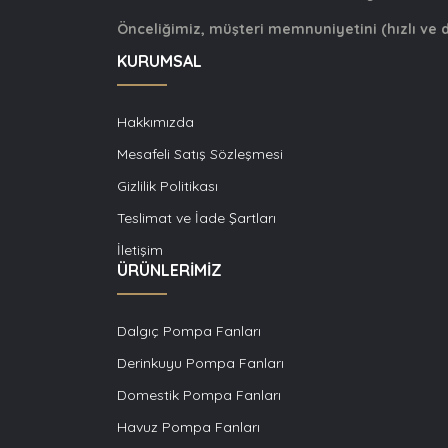
Önceliğimiz, müşteri memnuniyetini (hızlı ve d
KURUMSAL
Hakkımızda
Mesafeli Satış Sözleşmesi
Gizlilik Politikası
Teslimat ve İade Şartları
İletişim
ÜRÜNLERİMİZ
Dalgıç Pompa Fanları
Derinkuyu Pompa Fanları
Domestik Pompa Fanları
Havuz Pompa Fanları