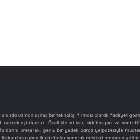
lanında uzmanlaşmış bir teknoloji firması olarak faaliyet gö
i gerçekleştiriyoruz. Özellikle atıksu, sirkülasyon ve santri
nlarını üreterek, geniş bir yedek parça yelpazesiyle müşteri
cari ihtiyaçlara yönelik çözümler sunarak müşteri memnuniyetini