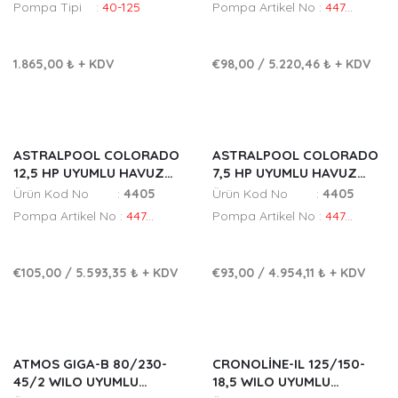
Pompa Tipi :
40-125
Pompa Artikel No :
447...
1.865,00 ₺
+ KDV
€98,00
/
5.220,46 ₺
+ KDV
ASTRALPOOL COLORADO
ASTRALPOOL COLORADO
12,5 HP UYUMLU HAVUZ
7,5 HP UYUMLU HAVUZ
POMPA FANI
POMPA FANI
Ürün Kod No :
4405
Ürün Kod No :
4405
Pompa Artikel No :
447...
Pompa Artikel No :
447...
€105,00
/
5.593,35 ₺
+ KDV
€93,00
/
4.954,11 ₺
+ KDV
ATMOS GIGA-B 80/230-
CRONOLINE-IL 125/150-
45/2 WILO UYUMLU
18,5 WILO UYUMLU