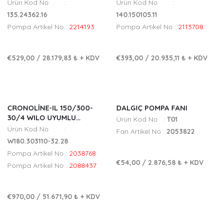
SIRKÜLASYON POMPA FANI
SIRKÜLASYON POMPA FANI
Ürün Kod No :
Ürün Kod No :
135.24362.16
140.150105.11
Pompa Artikel No :
2214193
Pompa Artikel No :
2113708
€529,00
/
28.179,83 ₺
+ KDV
€393,00
/
20.935,11 ₺
+ KDV
CRONOLINE-IL 150/300-
DALGIÇ POMPA FANI
30/4 WILO UYUMLU
Ürün Kod No :
T01
SIRKÜLASYON POMPA FANI
Ürün Kod No :
Fan Artikel No :
2053822
W180.303110-32.28
Pompa Artikel No :
2038768
€54,00
/
2.876,58 ₺
+ KDV
Pompa Artikel No :
2088437
€970,00
/
51.671,90 ₺
+ KDV