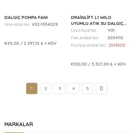
DALGIÇ POMPA FANI
DRAINLIFT L1 WILO
UYUMLU ATIK SU DALGIÇ
Ürün Kod No:
V02-1354029
POMPA FANI
Ürün Kod No :
V01
Fan Artikel No :
2054112
€45,00
/
2.397,15 ₺
+ KDV
Pompa Artikel No :
2519503
€100,00
/
5.327,00 ₺
+ KDV
1
2
3
4
5
MARKALAR