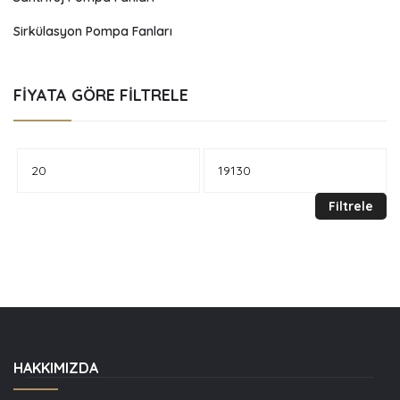
Sirkülasyon Pompa Fanları
FIYATA GÖRE FILTRELE
En
En
düşük
yüksek
Filtrele
fiyat
fiyat
HAKKIMIZDA