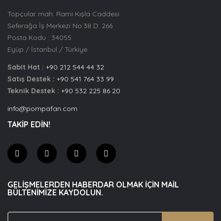
Topçular mah. Rami Kışla Caddesi
Seferağa İş Merkezi No:38 D: 266
Posta Kodu : 34055
Eyüp / İstanbul / Türkiye
Sabit Hat :
+90 212 544 44 32
Satış Destek :
+90 541 764 33 99
Teknik Destek :
+90 532 225 86 20
info@pompafan.com
TAKİP EDİN!
GELIŞMELERDEN HABERDAR OLMAK IÇIN MAIL
BÜLTENIMIZE KAYDOLUN.