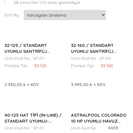
58 sonuçtan 1-12 arası gösteriliyor
Sort By :
32-125 / STANDART
32-160 / STANDART
UYUMLU SANTRİFÜJ
UYUMLU SANTRİFÜJ
POMPA FANI
POMPA FANI
Ürün Kod No : SP-01
Ürün Kod No : SP-02
Pompa Tipi :
32-125
Pompa Tipi :
32-160
2.930,00 ₺
+ KDV
3.995,00 ₺
+ KDV
40-125 HAT TIPI (IN-LINE) /
ASTRALPOOL COLORADO
STANDART UYUMLU-
10 HP UYUMLU HAVUZ
SANTRİFÜJ POMPA FANI
POMPA FANI
Ürün Kod No : SP-01
Ürün Kod No :
4405