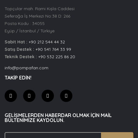
Topçular mah. Rami Kışla Caddesi
Seferağa İş Merkezi No:38 D: 266
Posta Kodu : 34055
Eyüp / İstanbul / Türkiye
Sabit Hat :
+90 212 544 44 32
Satış Destek :
+90 541 764 33 99
Teknik Destek :
+90 532 225 86 20
info@pompafan.com
TAKİP EDİN!
GELIŞMELERDEN HABERDAR OLMAK IÇIN MAIL
BÜLTENIMIZE KAYDOLUN.