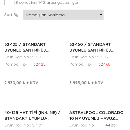
58 sonuçtan 1-12 arası gösteriliyor
Sort By :
32-125 / STANDART
32-160 / STANDART
UYUMLU SANTRİFÜJ
UYUMLU SANTRİFÜJ
POMPA FANI
POMPA FANI
Ürün Kod No : SP-01
Ürün Kod No : SP-02
Pompa Tipi :
32-125
Pompa Tipi :
32-160
2.930,00 ₺
+ KDV
3.995,00 ₺
+ KDV
40-125 HAT TIPI (IN-LINE) /
ASTRALPOOL COLORADO
STANDART UYUMLU-
10 HP UYUMLU HAVUZ
SANTRİFÜJ POMPA FANI
POMPA FANI
Ürün Kod No : SP-01
Ürün Kod No :
4405