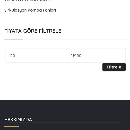
Sirkülasyon Pompa Fanları
FIYATA GÖRE FILTRELE
En
En
düşük
yüksek
Filtrele
fiyat
fiyat
HAKKIMIZDA