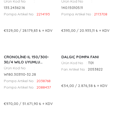
SIRKÜLASYON POMPA FANI
SIRKÜLASYON POMPA FANI
Ürün Kod No :
Ürün Kod No :
135.24362.16
140.150105.11
Pompa Artikel No :
2214193
Pompa Artikel No :
2113708
€529,00
/
28.179,83 ₺
+ KDV
€393,00
/
20.935,11 ₺
+ KDV
CRONOLINE-IL 150/300-
DALGIÇ POMPA FANI
30/4 WILO UYUMLU
Ürün Kod No :
T01
SIRKÜLASYON POMPA FANI
Ürün Kod No :
Fan Artikel No :
2053822
W180.303110-32.28
Pompa Artikel No :
2038768
€54,00
/
2.876,58 ₺
+ KDV
Pompa Artikel No :
2088437
€970,00
/
51.671,90 ₺
+ KDV