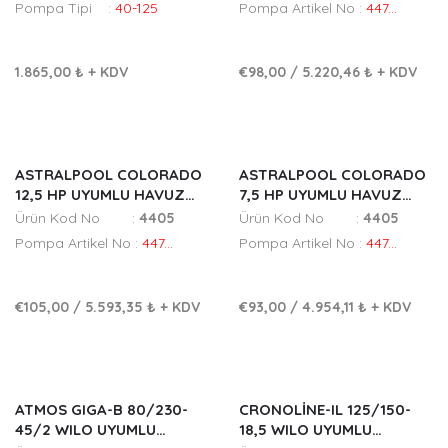
Pompa Tipi :
40-125
Pompa Artikel No :
447...
1.865,00 ₺
+ KDV
€98,00
/
5.220,46 ₺
+ KDV
ASTRALPOOL COLORADO
ASTRALPOOL COLORADO
12,5 HP UYUMLU HAVUZ
7,5 HP UYUMLU HAVUZ
POMPA FANI
POMPA FANI
Ürün Kod No :
4405
Ürün Kod No :
4405
Pompa Artikel No :
447...
Pompa Artikel No :
447...
€105,00
/
5.593,35 ₺
+ KDV
€93,00
/
4.954,11 ₺
+ KDV
ATMOS GIGA-B 80/230-
CRONOLINE-IL 125/150-
45/2 WILO UYUMLU
18,5 WILO UYUMLU