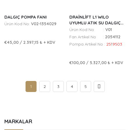
DALGIÇ POMPA FANI
DRAINLIFT L1 WILO
UYUMLU ATIK SU DALGIÇ
Ürün Kod No:
V02-1354029
POMPA FANI
Ürün Kod No :
V01
Fan Artikel No :
2054112
€45,00
/
2.397,15 ₺
+ KDV
Pompa Artikel No :
2519503
€100,00
/
5.327,00 ₺
+ KDV
1
2
3
4
5
MARKALAR